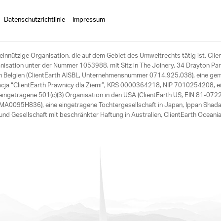
Datenschutzrichtlinie
Impressum
einnützige Organisation, die auf dem Gebiet des Umweltrechts tätig ist. Clie
ation unter der Nummer 1053988, mit Sitz in The Joinery, 34 Drayton Park
 in Belgien (ClientEarth AISBL, Unternehmensnummer 0714.925.038), eine ge
acja “ClientEarth Prawnicy dla Ziemi”, KRS 0000364218, NIP 7010254208, ei
ngetragene 501(c)(3) Organisation in den USA (ClientEarth US, EIN 81-072275
A0095H836), eine eingetragene Tochtergesellschaft in Japan, Ippan Shad
nd Gesellschaft mit beschränkter Haftung in Australien, ClientEarth Oce