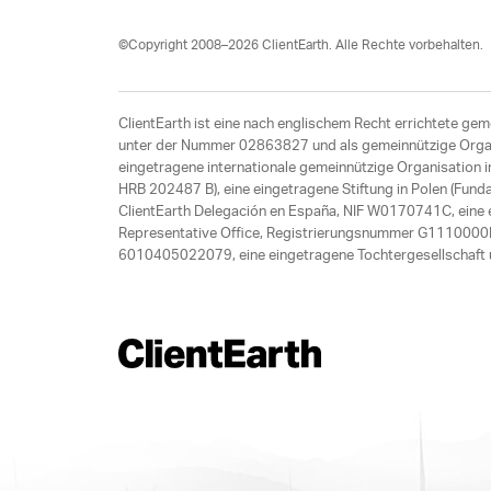
©Copyright 2008–2026 ClientEarth. Alle Rechte vorbehalten.
ClientEarth ist eine nach englischem Recht errichtete gem
unter der Nummer 02863827 und als gemeinnützige Organis
eingetragene internationale gemeinnützige Organisation
HRB 202487 B), eine eingetragene Stiftung in Polen (Fund
ClientEarth Delegación en España, NIF W0170741C, eine ei
Representative Office, Registrierungsnummer G1110000M
6010405022079, eine eingetragene Tochtergesellschaft u