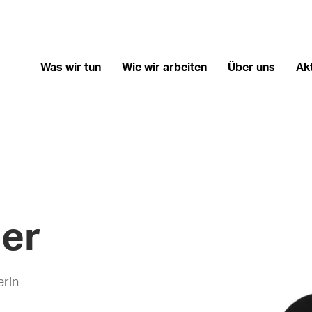
Was wir tun
Wie wir arbeiten
Über uns
Ak
er
rin