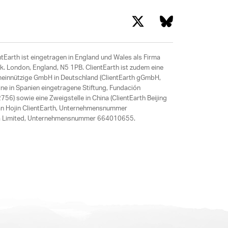
ntEarth ist eingetragen in England und Wales als Firma
. London, England, N5 1PB. ClientEarth ist zudem eine
meinnützige GmbH in Deutschland (ClientEarth gGmbH,
ne in Spanien eingetragene Stiftung, Fundación
6) sowie eine Zweigstelle in China (ClientEarth Beijing
an Hojin ClientEarth, Unternehmensnummer
ania Limited, Unternehmensnummer 664010655.