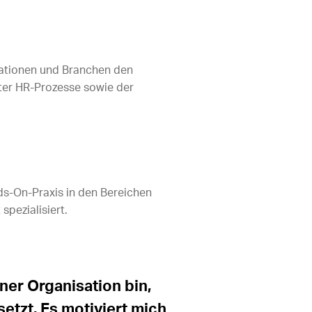
sationen und Branchen den
nter HR-Prozesse sowie der
nds-On-Praxis in den Bereichen
pezialisiert.
iner Organisation bin,
etzt. Es motiviert mich