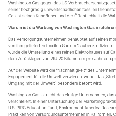
Washington Gas gegen das US-Verbraucherschutzgesetz
seiner hochgradig umweltschädlichen fossilen Brennsto
Gas ist seinen Kund*innen und der Öffentlichkeit die Wah
Warum ist die Werbung von Washington Gas irreführen
Das Versorgungsunternehmen behauptet auf seinen mon
von ihm gelieferten fossilen Gas um "saubere, effiziente 
würde die Umstellung eines reinen Elektrohauses auf G
dem Zurücklegen von 26.520 Kilometern pro Jahr entsp
Auf der Website wird die "Nachhaltigkeit" des Unternehm
Engagement für die Umwelt verwiesen, wobei das „Stre
Umgang mit der Umwelt“ besonders betont wird.
Washington Gas ist nicht das einzige Unternehmen, da
verschleiert. In einer Untersuchung der Marketingprak
U.S. PIRG Education Fund, Environment America Research
Praktiken von Versorgungsunternehmen in Kalifornien, Co