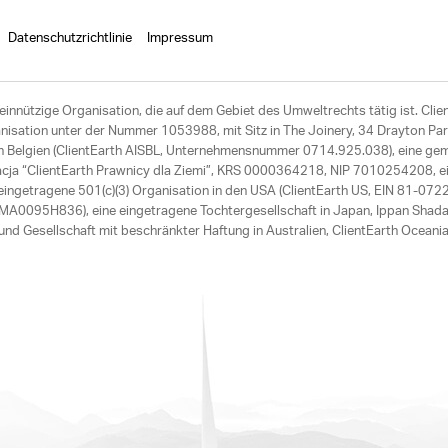
Datenschutzrichtlinie
Impressum
einnützige Organisation, die auf dem Gebiet des Umweltrechts tätig ist. Clie
ation unter der Nummer 1053988, mit Sitz in The Joinery, 34 Drayton Park
 in Belgien (ClientEarth AISBL, Unternehmensnummer 0714.925.038), eine ge
acja “ClientEarth Prawnicy dla Ziemi”, KRS 0000364218, NIP 7010254208, ei
ngetragene 501(c)(3) Organisation in den USA (ClientEarth US, EIN 81-072275
A0095H836), eine eingetragene Tochtergesellschaft in Japan, Ippan Shad
nd Gesellschaft mit beschränkter Haftung in Australien, ClientEarth Oce