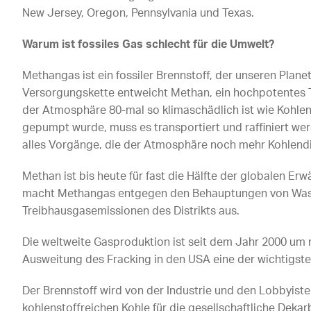
New Jersey, Oregon, Pennsylvania und Texas.
Warum ist fossiles Gas schlecht für die Umwelt?
Methangas ist ein fossiler Brennstoff, der unseren Plane
Versorgungskette entweicht Methan, ein hochpotentes T
der Atmosphäre 80-mal so klimaschädlich ist wie Kohle
gepumpt wurde, muss es transportiert und raffiniert werd
alles Vorgänge, die der Atmosphäre noch mehr Kohlendi
Methan ist bis heute für fast die Hälfte der globalen Er
macht Methangas entgegen den Behauptungen von Was
Treibhausgasemissionen des Distrikts aus.
Die weltweite Gasproduktion ist seit dem Jahr 2000 um 
Ausweitung des Fracking in den USA eine der wichtigste
Der Brennstoff wird von der Industrie und den Lobbyisten 
kohlenstoffreichen Kohle für die gesellschaftliche Dekar