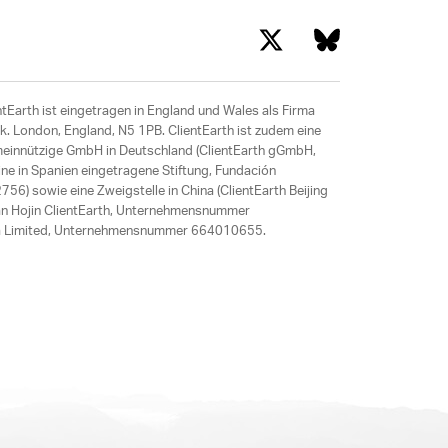
ntEarth ist eingetragen in England und Wales als Firma
. London, England, N5 1PB. ClientEarth ist zudem eine
meinnützige GmbH in Deutschland (ClientEarth gGmbH,
ne in Spanien eingetragene Stiftung, Fundación
6) sowie eine Zweigstelle in China (ClientEarth Beijing
an Hojin ClientEarth, Unternehmensnummer
ania Limited, Unternehmensnummer 664010655.