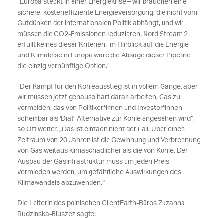
„Europa steckt in einer Energiekrise – wir brauchen eine
sichere, kosteneffiziente Energieversorgung, die nicht vom
Gutdünken der internationalen Politik abhängt, und wir
müssen die CO2-Emissionen reduzieren. Nord Stream 2
erfüllt keines dieser Kriterien. Im Hinblick auf die Energie-
und Klimakrise in Europa wäre die Absage dieser Pipeline
die einzig vernünftige Option.“
„Der Kampf für den Kohleausstieg ist in vollem Gange, aber
wir müssen jetzt genauso hart daran arbeiten, Gas zu
vermeiden, das von Politiker*innen und Investor*innen
scheinbar als 'Diät'-Alternative zur Kohle angesehen wird“,
so Ott weiter. „Das ist einfach nicht der Fall. Über einen
Zeitraum von 20 Jahren ist die Gewinnung und Verbrennung
von Gas weitaus klimaschädlicher als die von Kohle. Der
Ausbau der Gasinfrastruktur muss um jeden Preis
vermieden werden, um gefährliche Auswirkungen des
Klimawandels abzuwenden.“
Die Leiterin des polnischen ClientEarth-Büros Zuzanna
Rudzinska-Bluszcz sagte: