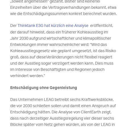
„soweit angemessen“ gezahlt. Bisher sind keinerlei
Einzelheiten über die Vertragsverhandlungen bekannt, etwa
wie die Entschädigungssummen konkret berechnet wurden.
Der
Thinktank E3G hat kürzlich eine Analyse
eröffentlicht,
der darauf hinweist, dass ein früherer Kohleausstieg im
Jahr 2030 aufgrund wirtschaftlicher und klimapolitischer
Entwicklungen immer wahrscheinlicher wird: “Wird das
Kohleausstiegsgesetz wie geplant umgesetzt, ist das Risiko
groß, dass auf dieseVeränderungen nicht flexibel reagiert
und der Ausstieg sogar verzögert werden kann. Dies muss
im Interesse von Beschäftigten und Regionen jedoch
verhindert werden.”
Entschädigung ohne Gegenleistung
Das Unternehmen LEAG betreibt sechs Kraftwerksblöcke,
die vor 2030 schließen sollen und damit einen Anspruch auf
Entschädigung hätten. Die Analyse von ClientEarth zeigt,
dass nach derzeitiger Ausstiegsregelung vier dieser sechs
Blöcke später vom Netz gehen würden, als von der LEAG in