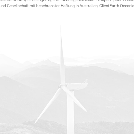
A0095H836), eine eingetragene Tochtergesellschaft in Japan, Ippan Shad
nd Gesellschaft mit beschränkter Haftung in Australien, ClientEarth Oce