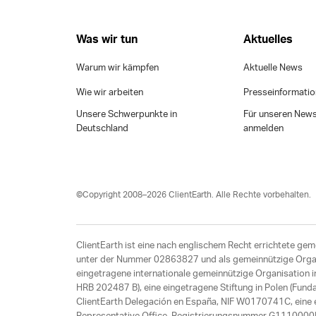
Was wir tun
Aktuelles
Warum wir kämpfen
Aktuelle News
Wie wir arbeiten
Presseinformati
Unsere Schwerpunkte in
Für unseren News
Deutschland
anmelden
©Copyright 2008–2026 ClientEarth. Alle Rechte vorbehalten.
ClientEarth ist eine nach englischem Recht errichtete gem
unter der Nummer 02863827 und als gemeinnützige Organis
eingetragene internationale gemeinnützige Organisation
HRB 202487 B), eine eingetragene Stiftung in Polen (Fund
ClientEarth Delegación en España, NIF W0170741C, eine ei