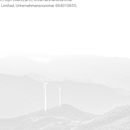
an Hojin ClientEarth, Unternehmensnummer
ania Limited, Unternehmensnummer 664010655.