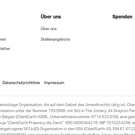
Über uns
Spenden
Über uns
onen
Stellenangebote
letter
Datenschutzrichtlinie
Impressum
einnützige Organisation, die auf dem Gebiet des Umweltrechts tätig ist. Clie
ation unter der Nummer 1053988, mit Sitz in The Joinery, 34 Drayton Park
 in Belgien (ClientEarth AISBL, Unternehmensnummer 0714.925.038), eine ge
acja “ClientEarth Prawnicy dla Ziemi”, KRS 0000364218, NIP 7010254208, ei
ngetragene 501(c)(3) Organisation in den USA (ClientEarth US, EIN 81-072275