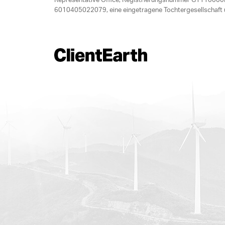
Representative Office, Registrierungsnummer G1110000M
6010405022079, eine eingetragene Tochtergesellschaft u